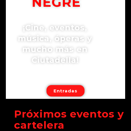
NEGRE
¡Cine, eventos,
música, óperas y
mucho más en
Ciutadella!
Entradas
Próximos eventos y
cartelera