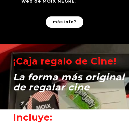
web de MOIX NEGRE
.
más info?
¡Caja regalo de Cine!
La forma más original
de regalar cine
Incluye: