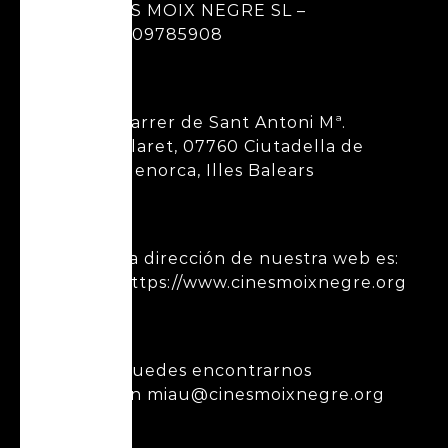
ES MOIX NEGRE SL –
B09785908
Carrer de Sant Antoni Mª.
Claret, 07760 Ciutadella de
Menorca, Illes Balears
La dirección de nuestra web es:
https://www.cinesmoixnegre.org
Puedes encontrarnos
en miau@cinesmoixnegre.org